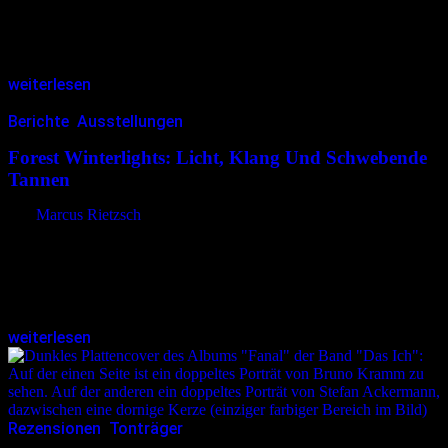
Im Sommer 2025 stand Iggy Pop in der Zitadelle Spandau in Berlin
auf der Bühne – ARTE zeigt nun die Aufzeichnung dieses Konzerts.
Mit 78 Jahren und über sechs Jahrzehnten…
weiterlesen
Berichte
,
Ausstellungen
16.12.2025
<17.12.2025
Forest Winterlights: Licht, Klang Und Schwebende
Tannen
von
Marcus Rietzsch
Die im März neu eröffnete Transformator-Halle im Rummelsburger
Teil von Berlin-Lichtenberg dient in diesem Winter erstmals als
Schauplatz für „Forest Winterlights“. Auf rund 1.000 Quadratmetern
entfaltet sich eine dichte Waldlandschaft…
weiterlesen
Rezensionen
,
Tonträger
28.10.2025
<28.10.2025