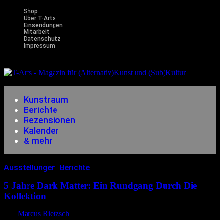
Shop
Über T-Arts
Einsendungen
Mitarbeit
Datenschutz
Impressum
Magazin
für (Alternativ)Kunst und (Sub)Kultur
Kunstraum
Berichte
Rezensionen
Kalender
& mehr
Ausstellungen
,
Berichte
03.08.2026
<03.08.2026
5 Jahre Dark Matter: Ein Rundgang Durch Die
Kollektion
von
Marcus Rietzsch