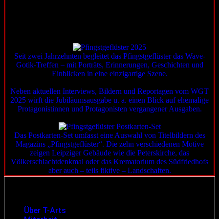
Erhältlich im Shop
RÜCKBLICK AUF DAS WAVE-GOTIK-TREFFEN 2025
Seit zwei Jahrzehnten begleitet das Pfingstgeflüster das Wave-
Gotik-Treffen – mit Porträts, Erinnerungen, Geschichten und
Einblicken in eine einzigartige Szene.
Neben aktuellen Interviews, Bildern und Reportagen vom WGT
2025 wirft die Jubiläumsausgabe u. a. einen Blick auf ehemalige
Protagonistinnen und Protagonisten vergangener Ausgaben.
POSTKARTEN-SET
Das Postkarten-Set umfasst eine Auswahl von Titelbildern des
Magazins „Pfingstgeflüster“. Die zehn verschiedenen Motive
zeigen Leipziger Gebäude wie die Peterskirche, das
Völkerschlachtdenkmal oder das Krematorium des Südfriedhofs
aber auch – teils fiktive – Landschaften.
Infos und rechtliche Angaben
Über T-Arts