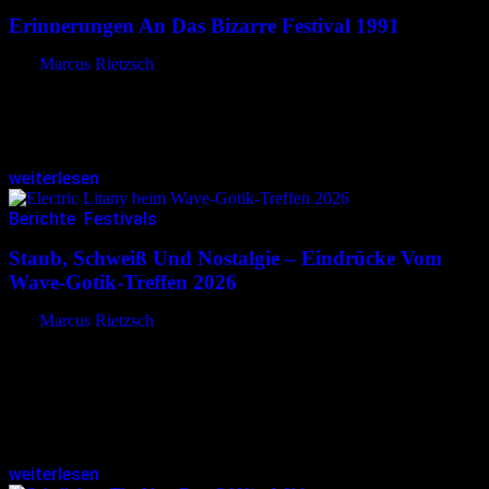
Erinnerungen An Das Bizarre Festival 1991
von
Marcus Rietzsch
Mein erstes Bizarre Festival erlebte ich 1990 auf der Loreley. Ich
war noch nicht volljährig, die Ramones waren der Höhepunkt des
Tages und der Veranstaltungsort setzte Maßstäbe, die bis heute…
weiterlesen
Berichte
,
Festivals
02.06.2026
<08.06.2026
Staub, Schweiß Und Nostalgie – Eindrücke Vom
Wave-Gotik-Treffen 2026
von
Marcus Rietzsch
Meist beginnt das Wave-Gotik-Treffen (WGT) mit festen
Gewohnheiten: einem Willkommensessen mit Freunden, einem
gemeinsamen Getränk oder dem obligatorischen Anstehen an der
Bändchenausgabe. Für viele gehört auch das EBM-Warm-Up im
Felsenkeller…
weiterlesen