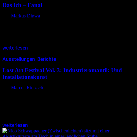
Das Ich – Fanal
von
Markus Digwa
Sacht ertönen Bässe, ein Rauschen, ein Fieben, fast eine Melodie.
Dann ein Rhythmus, ein Cello, fast schon Harmonie. Und es wird
bewusst: Es ist wirklich da! Das erste Das-Ich-Album seit…
weiterlesen
Ausstellungen
,
Berichte
29.09.2025
<29.09.2025
Lost Art Festival Vol. 3: Industrieromantik Und
Installationskunst
von
Marcus Rietzsch
Das Lost Art Festival verwandelte das Luxwerk Spandau für drei
Tage in ein intensives Kunsterlebnis. Der weitläufige
Hallenkomplex aus Backstein, errichtet Ende der 1920er Jahre als
OSRAM-Glaswerk, zeigte seine Narben…
weiterlesen