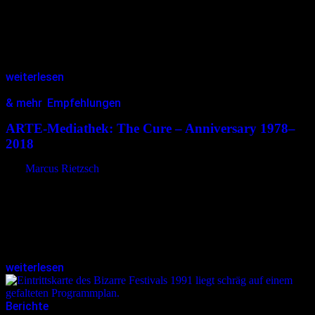
Ich liege am Boden. Die über mir schwebenden und sich
bewegenden Lichtdreiecke pulsieren zunehmend. Der Klang aus
den Lautsprechern wird lauter und intensiver. Die anfangs ruhige
Atmosphäre wechselt ins beinahe…
weiterlesen
& mehr
,
Empfehlungen
17.07.2026
<17.07.2026
ARTE-Mediathek: The Cure – Anniversary 1978–
2018
von
Marcus Rietzsch
Seit Ende der 1970er-Jahre bewegt sich The Cure“ zwischen
melancholischen Klanglandschaften, eingängigen Popsongs und
epischen Kompositionen. Alben wie Disintegration, Pornography
oder Wish gelten bis heute als Meilensteine und haben
Generationen…
weiterlesen
Berichte
29.06.2026
<29.06.2026