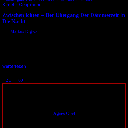
& mehr
,
Gespräche
29.09.2025
<29.09.2025
Zwischenlichten – Der Übergang Der Dämmerzeit In
Die Nacht
von
Markus Digwa
Im August 2020 veröffentlichte Nico Schwappacher das erste
Lebenszeichen seines Projektes Zwischenlichten bei YouTube. 2022
erschien das Debütalbum „Dämmerschwellen“ auf dem Label
House of Inkantation, und gut drei Jahre später…
weiterlesen
Seitennummerierung der Beiträge
1
2
3
…
60
Aufgepasst
04.08.2026
bis
22.08.2026
Konzert
Agnes Obel
Die dänische Musikerin Agnes Obel kehrt auf deutsche Bühnen
zurück. Ihre Kompositionen bewegen sich zwischen Folk,