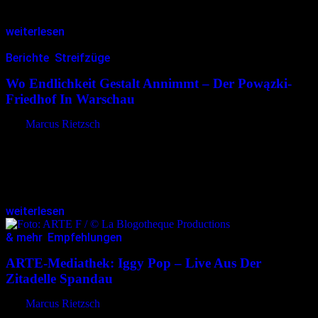
Donnergrollen setzt ein, das in…
weiterlesen
Berichte
,
Streifzüge
20.04.2026
<20.04.2026
Wo Endlichkeit Gestalt Annimmt – Der Powązki-
Friedhof In Warschau
von
Marcus Rietzsch
Ich betrete den vor über 230 Jahren angelegten Warschauer
Powązki-Friedhof durch das steinerne Tor der Heiligen Honorata.
Links steht die Statue eines römischen Kriegers. Schwert und Schild
tragen christliche Zeichen…
weiterlesen
& mehr
,
Empfehlungen
19.12.2025
<19.12.2025
ARTE-Mediathek: Iggy Pop – Live Aus Der
Zitadelle Spandau
von
Marcus Rietzsch