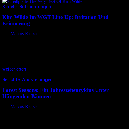
& mehr
,
Betrachtungen
20.05.2026
<20.05.2026
Kim Wilde Im WGT-Line-Up: Irritation Und
Erinnerung
von
Marcus Rietzsch
Als der Auftritt von Kim Wilde beim Wave-Gotik-Treffen
angekündigt wurde, ließen die Reaktionen nicht lange auf sich
warten. Verwunderung, Spott, Ablehnung. Kim Wilde habe mit
Gothic nichts zu tun und…
weiterlesen
Berichte
,
Ausstellungen
20.04.2026
<23.04.2026
Forest Seasons: Ein Jahreszeitenzyklus Unter
Hängenden Bäumen
von
Marcus Rietzsch
Blaue Lichtspuren, begleitet von einem gleichmäßigen, rauschenden
Geräusch, erzeugen die Illusion von dichtem Regen. Plötzlich
flammt grelles Licht auf, Blitze erhellen die Dunkelheit, ein dumpfes